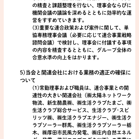
の精査と課題整理を行ない、理事会ならびに
機関会議の議論を深めるとともに効率的な運
営をすすめていきます。
(3)重要な連合政策および案件に関して、単
協専務理事会議（必要に応じて連合事業戦略
諮問会議）で検討し、理事会に付議する事項
の内容を精査するとともに、グループ全体の
合意水準の向上をはかります。
5)当会と関連会社における業務の適正の確保に
ついて
(1)常勤理事および職員は、連合事業との関
連性の大きい関連会社（㈱太陽ネットワーク
物流、新生酪農㈱、㈱生活クラブたまご、㈱
生活クラブ総合サービス、生活クラブ･スピ
リッツ㈱、㈱生活クラブエナジー、㈱生活ク
ラブソーラー群馬、㈱生活クラブソーラー栃
木、㈱厚田市民風力発電、㈱庄内自然エネル