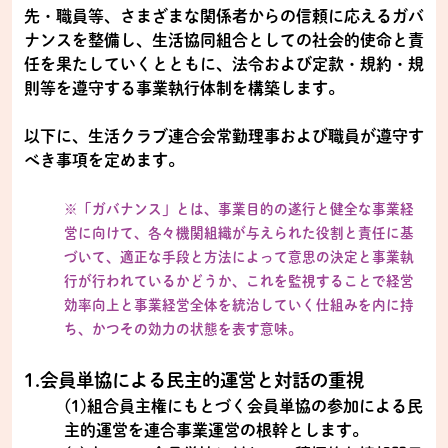
先・職員等、さまざまな関係者からの信頼に応えるガバ
ナンスを整備し、生活協同組合としての社会的使命と責
任を果たしていくとともに、法令および定款・規約・規
則等を遵守する事業執行体制を構築します。
以下に、生活クラブ連合会常勤理事および職員が遵守す
べき事項を定めます。
※「ガバナンス」とは、事業目的の遂行と健全な事業経
営に向けて、各々機関組織が与えられた役割と責任に基
づいて、適正な手段と方法によって意思の決定と事業執
行が行われているかどうか、これを監視することで経営
効率向上と事業経営全体を統治していく仕組みを内に持
ち、かつその効力の状態を表す意味。
1.会員単協による民主的運営と対話の重視
(1)組合員主権にもとづく会員単協の参加による民
主的運営を連合事業運営の根幹とします。