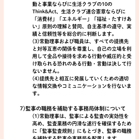
動と事業ならびに生活クラブの10の
Think&Act、生活クラブ連合憲章ならびに
「消費材」「エネルギー」「福祉・たすけあ
い」原則の理解と賛同、自主基準の遵守、実
績と信頼性等を総合的に判断します。
(3)常勤理事および職員は、すべての提携先
と対等互恵の関係を尊重し、自己の立場を利
用して金品や接待を求める行動や威圧的と受
け取られる恐れのある行動・言動は決して行
ないません。
(4)提携先と相互に発展していくための適切
な情報交換やコミュニケーションを行ないま
す。
7)監事の職務を補助する事務局体制について
(1)常勤理事は、監事による監査の実効性を
高め、監査業務の円滑な遂行を確保するため
に「監事監査規則」にもとづき、監事の職務
を補助する監事会事務局を配置します。