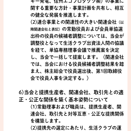
ギー発電、信州エコプロダクツ㈱）の事業に
関する重要な方針・事業計画を共有し、相互
の健全な発展を推進します。
(2)連合事業との関連性の大きい関連会社
（以
の常勤役員および会員単協選
降関連会社と表記）
出枠の役員の候補者調整については、当会が
調整役となって生活クラブ出資法人間の協議
を経て、単協専務理事会議で推薦案を決定
し、当会で一括して提案します。（関連会社
では、当会における役員候補者調整結果を踏
まえ、株主総会で役員選出後、第1回取締役
会で役員人事を決定する。）
6)当会と提携生産者、関連会社、取引先との適
正・公正な関係を築く基本姿勢について
(1)常勤理事および職員は、提携生産者、関
連会社、取引先と対等互恵・公正な提携関係
を構築します。
(2)提携先の選定にあたり、生活クラブの運