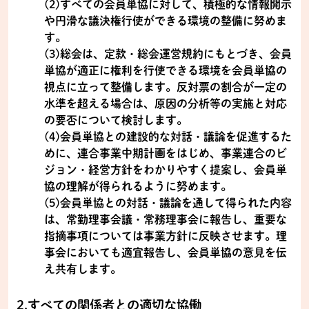
(2)すべての会員単協に対して、積極的な情報開示
や円滑な議決権行使ができる環境の整備に努めま
す。
(3)総会は、定款・総会運営規約にもとづき、会員
単協が適正に権利を行使できる環境を会員単協の
視点に立って整備します。反対票の割合が一定の
水準を超える場合は、原因の分析等の実施と対応
の要否について検討します。
(4)会員単協との建設的な対話・議論を促進するた
めに、連合事業中期計画をはじめ、事業連合のビ
ジョン・経営方針をわかりやすく提案し、会員単
協の理解が得られるように努めます。
(5)会員単協との対話・議論を通して得られた内容
は、常勤理事会議・常務理事会に報告し、重要な
指摘事項については事業方針に反映させます。理
事会においても適宜報告し、会員単協の意見を伝
え共有します。
2.すべての関係者との適切な協働