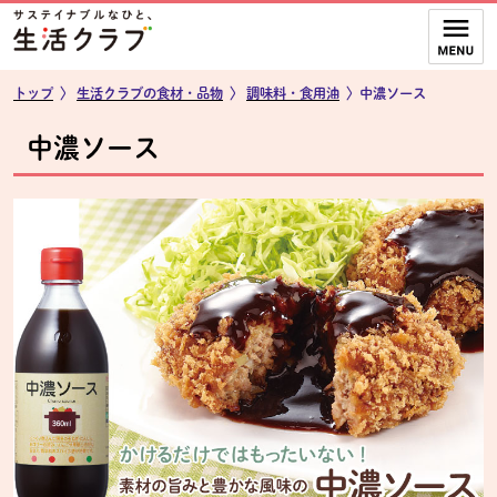
本文へジャンプする。
ページの先頭です。
ここからサイト内共通メニューです。
サイト内共通メニューをスキップする
サイト内共通メニューここまで。
トップ
〉
生活クラブの食材・品物
〉
調味料・食用油
〉中濃ソース
中濃ソース