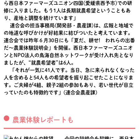
ら西日本ファーマーズユニオン四国(愛媛県西予市)での研
修に入りました。もう1人は長期就農希望ということもあ
り、産地と調整を続けています」
連合会の担当事務局(開発部・農産課)は、広報と地域で
の地道な呼びかけが好結果に結びついたと考えています。
連合会では昨年６月30日にも「夏だ、耕せ! われらの出番
だ～農業体験説明会」を開催。西日本ファーマーズユニオ
ンとNPO法人の鳥海自然ネットワークが受け入れ先となり
ましたが、“就農希望者”は6人。
「それが一気に41人です。当日、急に来られなくなった
人を含めると54人もの希望者を掘り起こせたことになりま
す。ご夫婦が4組、親子2組の参加もあり、若い世代が目立
っていたのも特徴的です」(連合会農産課)
農業体験レポートも
今回の説明会を契機に、西日本