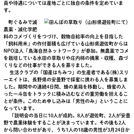
員や待遇については産地ごとに独自の条件を定めていま
す。
町ぐるみで減
農薬・減化学肥
料のコメづくりをつづけ、穀物自給率の向上を目指した
「飼料用米」の作付面積も広げている山形県遊佐町からは
NPO法人「鳥海自然ネットワーク」が参加。無農薬でコメ
を栽培している水田の草取りや庄内柿の摘果・収穫、森づ
くりなどの仕事ができる人を募りました。
生活クラブの「国産はちみつ」の生産者である(株)スリ
ーエイトは、長野県の安曇野で採蜜に携わる人を募集しま
した。期間中の連続4日間、蜂の巣箱を移動し、蜂蜜の入
った一斗缶をトラックに積み込むなどの重労働を担えるこ
とが条件。このため申し込みは「男性のみ」ということに
なっています。
「説明会の当日に10人が成約。8人が遊佐町、2人が安曇
野で農業体験をすることが決まっています。その後も2人
から問い合わせがあり、うち1人の18歳の男性が3月24日か