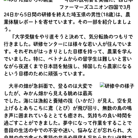
ファーマーズユニオン四国で3月
24日から5日間の研修を終えた埼玉県の男性(18歳)は、農
業体験レポートを寄せています。その一部を紹介しましょ
う。
『大学受験をやり直そうと決めて、気分転換のつもりで
行きました。研修センターには様々な若い人が住んでいま
す。それぞれがはっきりとした目標を持って、農業を学ん
でいました。特に、ベトナムからの留学生は難しいと言い
ながら夜遅くまで日本語を勉強し、帰国したら農家になる
という目標のために頑張っています。
大半の畑が急斜面で、登るのは大変で
したが、みかん畑から見える眺めは最高
でした。海には漁船と養殖の筏（いかだ）が見え、空を見
上げるとあちこちに鳶（とび）が飛び回り、無数の鳥の鳴
き声に囲まれているととても癒され、気持ちの良い時間を
過ごすことができました。夢中になって作業をすることで
普段の生活の中での不安や迷い、悩みなどが忘れられ、大
自然の中で食べた重箱の弁当や昼寝も忘れられない体験で