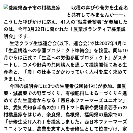
収穫の喜びや苦労を生産者
と共有してみませんか――。
こうした呼びかけに応え、41人の“就農希望者”が参加した
のは、今年3月22日に開かれた「農業ボランティア募集説
明会」です。
生活クラブ生協連合会(以下、連合会)では2007年4月に
「生産構造への参画プロジェクト準備会」を設置。同年10
月からは正式に「生産への労働参画プロジェクト」がスタ
ートし、コメや野菜の共同購入を通して提携関係にある生
産者と、「農」の仕事にかかわっていく人材を広く求めて
きました。
今回の説明会には3つの生産者(2団体1社)が参加。無農
薬・減農薬での野菜づくり、有機肥料による土づくりを進
めてきた生産者からなる「西日本ファーマーズユニオン」
は、愛知県知多半島の加工用トマト農家や愛媛県西予市の
柑橘農家をはじめ、奈良県、島根県、福岡県の農家での
「研修生受け入れ」を提案しました。西日本ファーマーズ
ユニオンでは、農業を志す人を研修生として位置づけ、定