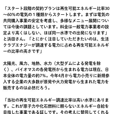
「スタート段階の契約プランは再生可能エネルギー比率30
～60％の電気の１種類からスタートします。まずは電気の
共同購入事業の安定を考慮し、多様なメニュー展開につい
ては今後の課題としています。料金は一般電力事業者の設
定より高くはしない、ほぼ同一水準での出発になります」
と浜田さん。「とにかく注目していただきたいのは、生活
クラブエナジーが調達する電力に占める再生可能エネルギ
ーの比率の高さです」
太陽光、風力、地熱、水力（大型ダムによる発電を除
く）、バイオマスの各発電所から生まれる電力は現在、日
本全体の電力量の約7％。今年4月から電力小売りに新規参
入する企業の大多数が原発や火力発電から生まれた電力を
販売するのは必然だろう。
「当社の再生可能エネルギー調達比率は高い水準にありま
す。これが原子力や化石燃料に頼らないエネルギー自給を
目指した事業である証しです。その考えに賛同してくれる