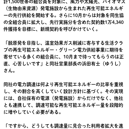
計1,500世帯の組合員を対象に、風力や太陽光、バイオマス
（生物由来資源）発電施設から生まれた再生可能エネルギ
ーの先行供給を開始する。さらに10月からは対象を同生協
の全組合員に拡大し、先行実施分を含めた契約数1万4,340
件獲得を目標に、新規契約を呼びかけていく。
「脱原発を目指し、温室効果ガス削減に寄与する生活クラ
ブの再生可能エネルギー・グリーン電力供給事業に期待を
寄せている多くの組合員に、10月まで待ってもらうのは正
直、心苦しいです」と同社営業部長の浜田有士（ゆうし）
さん。
同社の電力調達は何より再生可能エネルギーの比率を重視
し、その割合を高くしていく設計方針に基づく。その実現
には、自社保有の電源（発電施設）からだけでなく、他社
とも連携して、調達可能な再生可能エネルギー量を段階的
に増やしていく必要がある。
「ですから、どうしても調達量に見合った利用者拡大を進