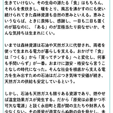
生きていけない。その生命の源たる「食」はもちろん、
それらを煮炊きし、暖をとり、風呂を沸かすのにも使い
続けられてきた森林資源も自然の恵みといえる。恵みと
いうならば、ときに畏怖し、感謝し、一目も二目も置く
のが筋なのに、「ある」のが至極当たり前なせいか、そ
んな気持ちは生まれにくい。
いまでは森林資源は石油や天然ガスに代替され、両者を
使って生まれる電力が暮らしを支える。おかげで「食」
は「つくる」から「買ってチンする」へと変化し、何事
も手間いらず」が一番。おまけに激安・格安なら言うこ
となしの時代になった。そんな社会を根底から支える電
力を生み出すための石油はだぶつき気味で安価が続き、
天然ガスの供給も安定しているという。
しかし、石油も天然ガスも限りある資源であり、燃やせ
ば温室効果ガスが発生する。だから「原発は必要かつ不
可欠な電源」と説く永田町と霞が関の主たちや財界人も
少なくない。その原発が尋常ならぬ数の命を脅かし、未