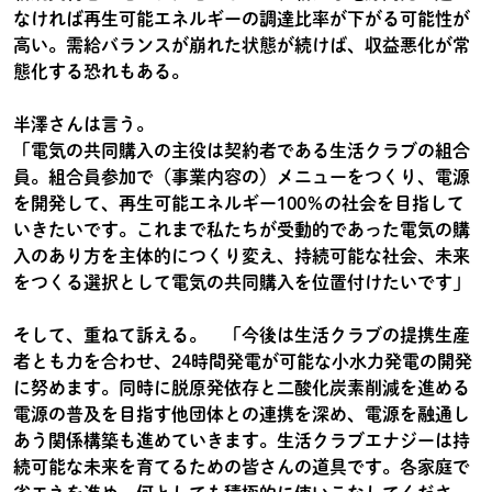
なければ再生可能エネルギーの調達比率が下がる可能性が
高い。需給バランスが崩れた状態が続けば、収益悪化が常
態化する恐れもある。
半澤さんは言う。
「電気の共同購入の主役は契約者である生活クラブの組合
員。組合員参加で（事業内容の）メニューをつくり、電源
を開発して、再生可能エネルギー100％の社会を目指して
いきたいです。これまで私たちが受動的であった電気の購
入のあり方を主体的につくり変え、持続可能な社会、未来
をつくる選択として電気の共同購入を位置付けたいです」
そして、重ねて訴える。 「今後は生活クラブの提携生産
者とも力を合わせ、24時間発電が可能な小水力発電の開発
に努めます。同時に脱原発依存と二酸化炭素削減を進める
電源の普及を目指す他団体との連携を深め、電源を融通し
あう関係構築も進めていきます。生活クラブエナジーは持
続可能な未来を育てるための皆さんの道具です。各家庭で