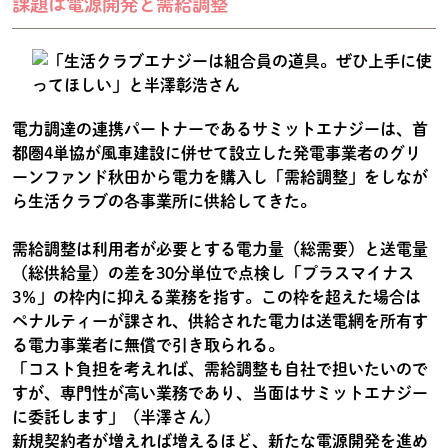
課題は電源開発と需給調整
電力調達の連携パートナーであるサミットエナジーは、首
都圏4単協が風車建設に併せて設立した発電事業者のグリ
ーンファンド秋田から電力を購入し「需給調整」をしなが
ら生活クラブの各事業所に供給してきた。
需給調整は利用者が必要とする電力量（総需要）と送電量
（総供給量）の差を30分単位で点検し「プラスマイナス
3％」の枠内に抑える業務を指す。この枠を超えた場合は
ペナルティーが課され、供給された電力は送電網を所有す
る電力事業者に無償で引き取られる。
「コスト負担を考えれば、需給調整も自社で担いたいので
すが、専門性が高い業務であり、当面はサミットエナジー
に委託します」（半澤さん）
新規契約者が増えれば増えるほど、新たな電源開発を進め