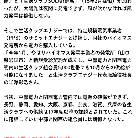
働）と「生活クラブSOLAR群馬」（15年2月稼働）が加わ
ったが、太陽光は夜間に発電できず、風が吹かなければ風
力発電は稼働しない。
そこで生活クラブエナジーでは、特定規模電気事業者
（PPS）のサミットエナジーと提携し、同社のバイオマス
発電所から電力を購入している。
「今年1月、やはりバイオマス発電事業者の発電所（山口
県岩国市）と新規受給契約が成立し、中部電力と関西電力
管内の生活クラブ組合員5,000世帯にも10月からの供給が
可能になりました」と生活クラブエナジー代表取締役社長
の半澤彰浩さん。
当初、中部電力と関西電力管内では電源の確保ができず、
長野、静岡、愛知、大阪、京都、奈良、滋賀、兵庫の各生
活クラブヘの供給は17年度以降の課題とされていた。これ
に落胆していた中部と関西の組合員には朗報となった。