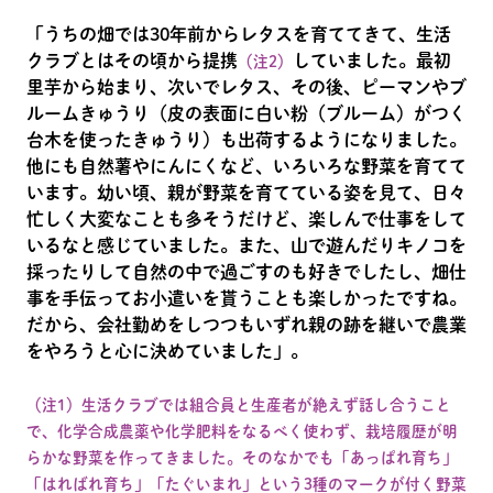
「うちの畑では30年前からレタスを育ててきて、生活
クラブとはその頃から提携
していました。最初
（注2）
里芋から始まり、次いでレタス、その後、ピーマンやブ
ルームきゅうり（皮の表面に白い粉（ブルーム）がつく
台木を使ったきゅうり）も出荷するようになりました。
他にも自然薯やにんにくなど、いろいろな野菜を育てて
います。幼い頃、親が野菜を育てている姿を見て、日々
忙しく大変なことも多そうだけど、楽しんで仕事をして
いるなと感じていました。また、山で遊んだりキノコを
採ったりして自然の中で過ごすのも好きでしたし、畑仕
事を手伝ってお小遣いを貰うことも楽しかったですね。
だから、会社勤めをしつつもいずれ親の跡を継いで農業
をやろうと心に決めていました」。
（注1）生活クラブでは組合員と生産者が絶えず話し合うこと
で、化学合成農薬や化学肥料をなるべく使わず、栽培履歴が明
らかな野菜を作ってきました。そのなかでも「あっぱれ育ち」
「はればれ育ち」「たぐいまれ」という3種のマークが付く野菜