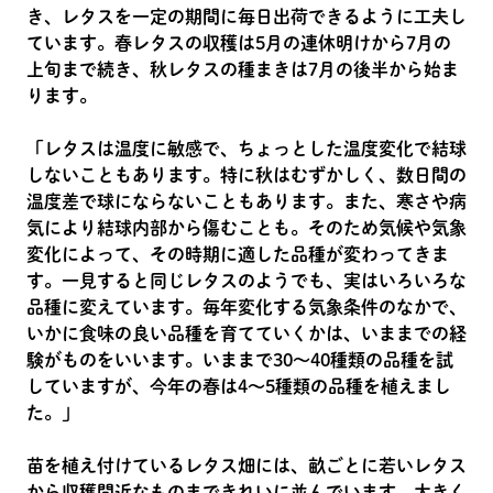
き、レタスを一定の期間に毎日出荷できるように工夫し
ています。春レタスの収穫は5月の連休明けから7月の
上旬まで続き、秋レタスの種まきは7月の後半から始ま
ります。
「レタスは温度に敏感で、ちょっとした温度変化で結球
しないこともあります。特に秋はむずかしく、数日間の
温度差で球にならないこともあります。また、寒さや病
気により結球内部から傷むことも。そのため気候や気象
変化によって、その時期に適した品種が変わってきま
す。一見すると同じレタスのようでも、実はいろいろな
品種に変えています。毎年変化する気象条件のなかで、
いかに食味の良い品種を育てていくかは、いままでの経
験がものをいいます。いままで30～40種類の品種を試
していますが、今年の春は4〜5種類の品種を植えまし
た。」
苗を植え付けているレタス畑には、畝ごとに若いレタス
から収穫間近なものまできれいに並んでいます。大きく