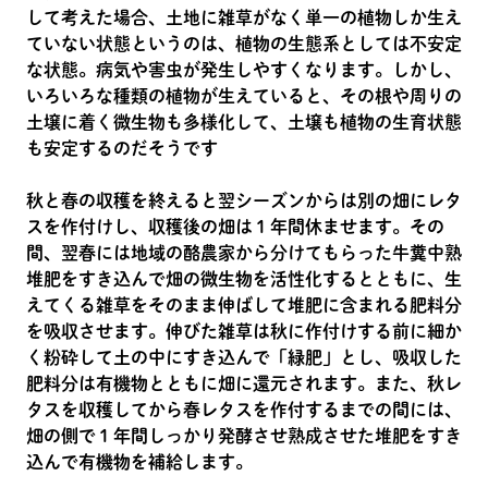
して考えた場合、土地に雑草がなく単一の植物しか生え
ていない状態というのは、植物の生態系としては不安定
な状態。病気や害虫が発生しやすくなります。しかし、
いろいろな種類の植物が生えていると、その根や周りの
土壌に着く微生物も多様化して、土壌も植物の生育状態
も安定するのだそうです
秋と春の収穫を終えると翌シーズンからは別の畑にレタ
スを作付けし、収穫後の畑は１年間休ませます。その
間、翌春には地域の酪農家から分けてもらった牛糞中熟
堆肥をすき込んで畑の微生物を活性化するとともに、生
えてくる雑草をそのまま伸ばして堆肥に含まれる肥料分
を吸収させます。伸びた雑草は秋に作付けする前に細か
く粉砕して土の中にすき込んで「緑肥」とし、吸収した
肥料分は有機物とともに畑に還元されます。また、秋レ
タスを収穫してから春レタスを作付するまでの間には、
畑の側で１年間しっかり発酵させ熟成させた堆肥をすき
込んで有機物を補給します。