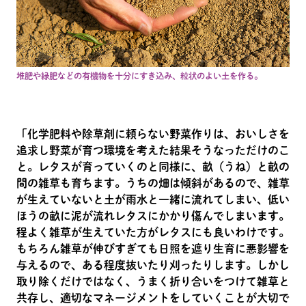
堆肥や緑肥などの有機物を十分にすき込み、粒状のよい土を作る。
「化学肥料や除草剤に頼らない野菜作りは、おいしさを
追求し野菜が育つ環境を考えた結果そうなっただけのこ
と。レタスが育っていくのと同様に、畝（うね）と畝の
間の雑草も育ちます。うちの畑は傾斜があるので、雑草
が生えていないと土が雨水と一緒に流れてしまい、低い
ほうの畝に泥が流れレタスにかかり傷んでしまいます。
程よく雑草が生えていた方がレタスにも良いわけです。
もちろん雑草が伸びすぎても日照を遮り生育に悪影響を
与えるので、ある程度抜いたり刈ったりします。しかし
取り除くだけではなく、うまく折り合いをつけて雑草と
共存し、適切なマネージメントをしていくことが大切で