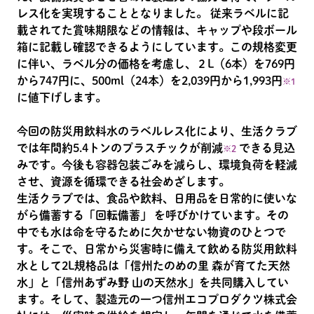
レス化を実現することとなりました。 従来ラベルに記
載されてた賞味期限などの情報は、キャップや段ボール
箱に記載し確認できるようにしています。この規格変更
に伴い、ラベル分の価格を考慮し、２L（6本）を769円
から747円に、500ml（24本）を2,039円から1,993円
※1
に値下げします。
今回の防災用飲料水のラベルレス化により、生活クラブ
では年間約5.4トンのプラスチックが削減
できる見込
※2
みです。今後も容器包装ごみを減らし、環境負荷を軽減
させ、資源を循環できる社会めざします。
生活クラブでは、食品や飲料、日用品を日常的に使いな
がら備蓄する「回転備蓄」 を呼びかけています。その
中でも水は命を守るために欠かせない物資のひとつで
す。そこで、日常から災害時に備えて飲める防災用飲料
水として2L規格品は「信州たのめの里 森が育てた天然
水」と「信州あずみ野 山の天然水」を共同購入してい
ます。そして、製造元の一つ信州エコプロダクツ株式会