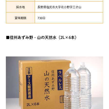
採水地
長野県塩尻市大字北小野字三才山
賞味期限
730日
■信州あずみ野・山の天然水（2L×6本）