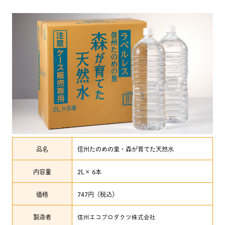
品名
信州たのめの里・森が育てた天然水
内容量
2L× 6本
価格
747円（税込）
製造者
信州エコプロダクツ株式会社