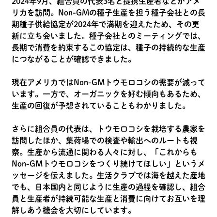
2024年9月、組合員の代表3名と提携生産者などがアメ
リカを訪問。Non-GMの種子生産を担う種子会社との長
期種子供給協定が2024年で満期を迎えたため、その更
新に立ち会いました。種子会社とのミーティングでは、
長期で消費を約束するこの協定は、種子の持続的な生産
につながることが確認できました。
現在アメリカではNon-GMトウモロコシの需要が減って
います。一方で、オーガニックを好む傾向もあるため、
生産の回復が予想されていることもわかりました。
さらに組合員の代表は、トウモロコシを栽培する農家を
訪問したほか、集荷場での検査や輸出へのルートも視
察。生産から流通に関わる人々に対し、「これからも
Non-GMトウモロコシをつくり続けてほしい」というメ
ッセージを伝えました。生活クラブでは海を越えた産地
でも、日本国内と同じように生産の過程を確認し、組合
員と生産者が持続可能な生産と消費に向けてお互いを理
解しあう機会を大切にしています。