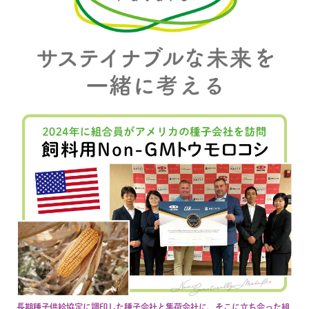
長期種子供給協定に調印した種子会社と集荷会社に、そこに立ち会った組