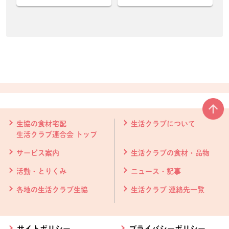
本文ここまで。
ここから共通フッターメニューです。
生協の食材宅配
生活クラブについて
生活クラブ連合会 トップ
サービス案内
生活クラブの食材・品物
活動・とりくみ
ニュース・記事
各地の生活クラブ生協
生活クラブ 連絡先一覧
サイトポリシー
プライバシーポリシー