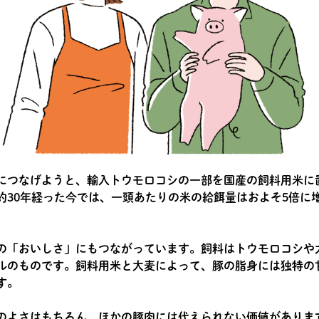
につなげようと、輸入トウモロコシの一部を国産の飼料用米に
約30年経った今では、一頭あたりの米の給餌量はおよそ5倍に
の「おいしさ」にもつながっています。飼料はトウモロコシや
ルのものです。飼料用米と大麦によって、豚の脂身には独特の
す。
のよさはもちろん、ほかの豚肉には代えられない価値がありま