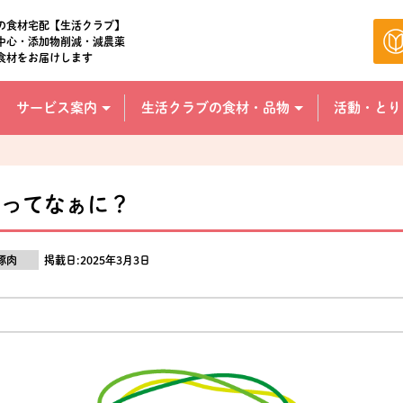
の食材宅配【生活クラブ】
中心・添加物削減・減農薬
食材をお届けします
サービス案内
生活クラブの食材・品物
活動・とり
力ってなぁに？
豚肉
掲載日:2025年3月3日