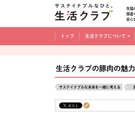
本文へジャンプする。
ページの先頭です。
生協
国産
安心
ここからサイト内共通メニューです。
サイト内共通メニューをスキップする
トップ
生活クラブについて
サイト内共通メニューここまで。
生活クラブの豚肉の魅
サステイナブルな未来を一緒に考える