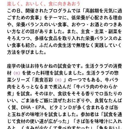
楽しく、おいしく、食に向きあおう
この日、開催されたプログラムでは「高齢期を元気に過
ごすための食事」をテーマに、低栄養が心配される理由
や、栄養バランスのいい食事、おやつ・お酒とのつきあ
い方などの話がありました。また、主食・主菜・副菜を
そろえつつ、多様な食品を取り入れた栄養バランスのよ
い食事も紹介。ふだんの食生活で無理なく実践していく
方法を学びました。
座学の後はお待ちかねの試食会です。生活クラブの消費
材
を使った料理を試食しました。生活クラブの惣
（※）
菜シリーズ「美食百彩
」の一つでもある、牛バラ
（※）
肉をとろっとなるまで煮込んだ「牛バラ肉のやわらか
煮」を試食。そのほか、食欲をそそる香りで口当たりの
いい、ごま油をご飯に混ぜたおにぎりや、良質なたんぱ
く質、DHA・EPA、ビタミンＤが多く含まれるさば缶
と玉ねぎの味噌汁を試食しました。参加者は「試食を通
じて食材の使い道が広がった」「さば缶を味噌汁に入れ
ると、くさみが少なくて食べやすかった」「魚をおいし