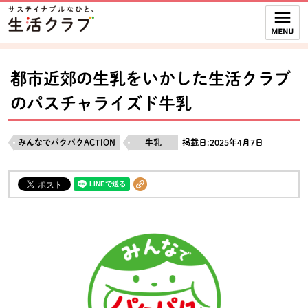
本文へジャンプする。
ページの先頭です。
ここからサイト内共通メニューです。
サイト内共通メニューをスキップする
サイト内共通メニューここまで。
都市近郊の生乳をいかした生活クラブ
のパスチャライズド牛乳
みんなでパクパクACTION
牛乳
掲載日:2025年4月7日