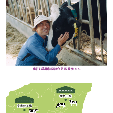
南信酪農業協同組合 佐藤 勝彦 さん