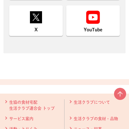
X
YouTube
本文ここまで。
ここから共通フッターメニューです。
生協の食材宅配
生活クラブについて
生活クラブ連合会 トップ
サービス案内
生活クラブの食材・品物
活動・とりくみ
ニュース・記事