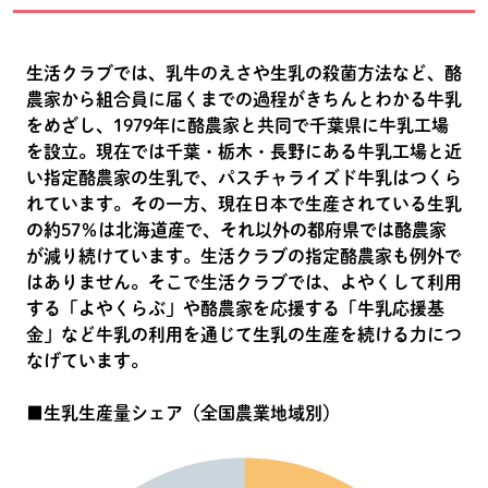
生活クラブでは、乳牛のえさや生乳の殺菌方法など、酪
農家から組合員に届くまでの過程がきちんとわかる牛乳
をめざし、1979年に酪農家と共同で千葉県に牛乳工場
を設立。現在では千葉・栃木・長野にある牛乳工場と近
い指定酪農家の生乳で、パスチャライズド牛乳はつくら
れています。その一方、現在日本で生産されている生乳
の約57％は北海道産で、それ以外の都府県では酪農家
が減り続けています。生活クラブの指定酪農家も例外で
はありません。そこで生活クラブでは、よやくして利用
する「よやくらぶ」や酪農家を応援する「牛乳応援基
金」など牛乳の利用を通じて生乳の生産を続ける力につ
なげています。
■生乳生産量シェア（全国農業地域別）