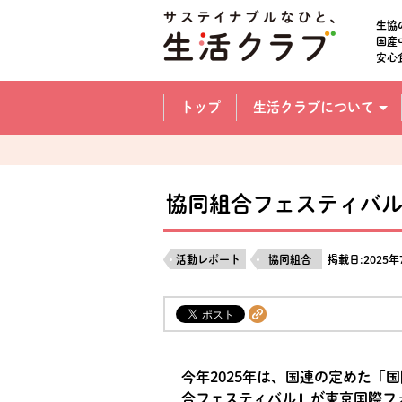
本文へジャンプする。
ページの先頭です。
生協
国産
安心
ここからサイト内共通メニューです。
サイト内共通メニューをスキップする
トップ
生活クラブについて
サイト内共通メニューここまで。
協同組合フェスティバ
活動レポート
協同組合
掲載日:2025年
今年2025年は、国連の定めた「
合フェスティバル』が東京国際フォ