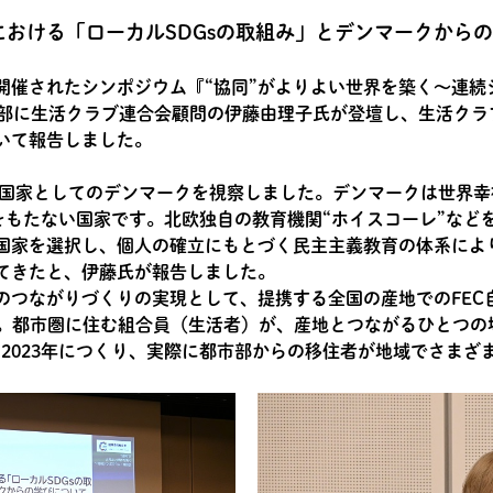
おける「ローカルSDGsの取組み」とデンマークから
開催されたシンポジウム『“協同”がよりよい世界を築く～連続
2部に生活クラブ連合会顧問の伊藤由理子氏が登壇し、生活クラ
いて報告しました。
福祉国家としてのデンマークを視察しました。デンマークは世界幸
所をもたない国家です。北欧独自の教育機関“ホイスコーレ”など
国家を選択し、個人の確立にもとづく民主主義教育の体系によ
てきたと、伊藤氏が報告しました。
のつながりづくりの実現として、提携する全国の産地でのFEC
した。都市圏に住む組合員（生活者）が、産地とつながるひとつ
』を2023年につくり、実際に都市部からの移住者が地域でさま