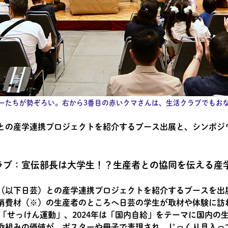
ーたちが勢ぞろい。右から3番目の赤いクマさんは、生活クラブでもお
との産学連携プロジェクトを紹介するブース出展と、シンポジ
ラブ：宣伝部長は大学生！？生産者との協同を伝える産
（以下日芸）との産学連携プロジェクトを紹介するブースを出展
消費材（※）の生産者のところへ日芸の学生が取材や体験に訪
は「せっけん運動」、2024年は「国内自給」をテーマに国内
取組みの価値が、ポスターや冊子で表現され、じっくり見入っ