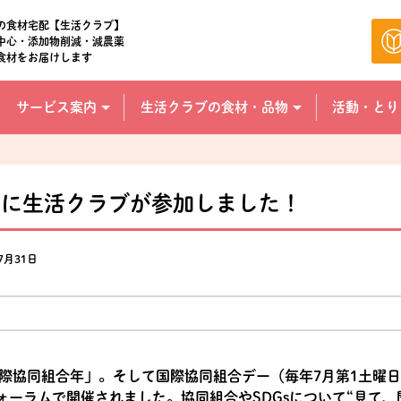
の食材宅配【生活クラブ】
中心・添加物削減・減農薬
食材をお届けします
サービス案内
生活クラブの食材・品物
活動・とり
ルに生活クラブが参加しました！
7月31日
国際協同組合年」。そして国際協同組合デー（毎年7月第1土曜日
ーラムで開催されました。協同組合やSDGsについて“見て、