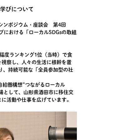
の学びについて
シンポジウム・座談会 第4回
ブにおける「ローカルSDGsの取組
福度ランキング1位（当時）で食
を視察し、人々の生活に根幹を置
り、持続可能な「全員参加型の社
自給圏構想“つながるローカル
の場として、山形県酒田市に移住交
ざまに活動や仕事を広げています。