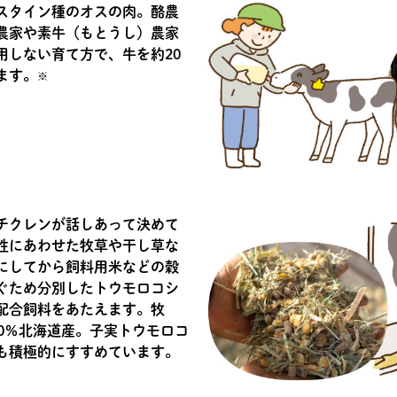
スタイン種のオスの肉。酪農
農家や素牛（もとうし）農家
用しない育て方で、牛を約20
ます。
※
チクレンが話しあって決めて
性にあわせた牧草や干し草な
にしてから飼料用米などの穀
ぐため分別したトウモロコシ
配合飼料をあたえます。牧
0％北海道産。子実トウモロコ
も積極的にすすめています。