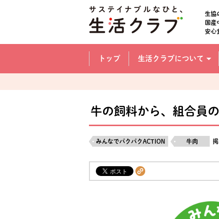
本文へジャンプする。
ページの先頭です。
生協
国産
安心
ここからサイト内共通メニューです。
サイト内共通メニューをスキップする
トップ
生活クラブについて
サイト内共通メニューここまで。
牛の飼料から、組合員
みんなでパクパクACTION
牛肉
掲