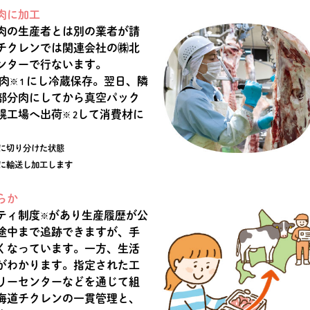
肉に加工
肉の生産者とは別の業者が請
チクレンでは関連会社の㈱北
ンターで行ないます。
肉
にし冷蔵保存。翌日、隣
※１
部分肉にしてから真空パック
幌工場へ出荷
して消費材に
※ 2
に切り分けた状態
に輸送し加工します
らか
ティ制度
があり生産履歴が公
※
途中まで追跡できますが、手
くなっています。一方、生活
がわかります。指定された工
リーセンターなどを通じて組
海道チクレンの一貫管理と、