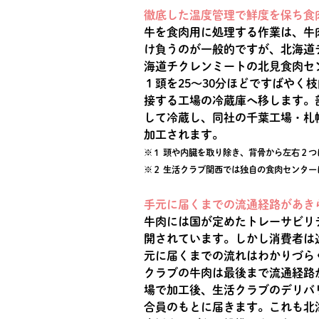
徹底した温度管理で鮮度を保ち食
牛を食肉用に処理する作業は、牛
け負うのが一般的ですが、北海道
海道チクレンミートの北見食肉セ
１頭を25～30分ほどですばやく枝
接する工場の冷蔵庫へ移します。
して冷蔵し、同社の千葉工場・札
加工されます。
※１ 頭や内臓を取り除き、背骨から左右２つ
※２ 生活クラブ関西では独自の食肉センター
手元に届くまでの流通経路があき
牛肉には国が定めたトレーサビリ
開されています。しかし消費者は
元に届くまでの流れはわかりづら
クラブの牛肉は最後まで流通経路
場で加工後、生活クラブのデリバ
合員のもとに届きます。これも北