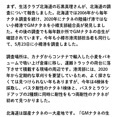
まず、生活クラブ北海道の石黒真理さんが、北海道の調
査について報告しました。北海道では2006年から毎年
ナタネ調査を続け、2020年にナタネの陸揚げ港ではな
い小樽港でGMナタネを小樽支部組合員が発見しまし
た。その後の調査でも毎年数か所でGMナタネの自生が
確認されています。今年も小樽市港湾部担当者も同行し
て、5月23日に小樽港を調査しました。
調査場所は、カナダからコンテナで輸入した小麦をバキ
ュームで吸い上げ倉庫に移し、運搬トラックの荷台に落
下させて積載する現場の周辺です。港湾部には、2020
年から定期的な草刈りを要望しているため、よく探さな
くては見つけられない年もありますが、今年は4検体を
採取し、バスタ耐性のナタネ1検体と、バスタとラウン
ドアップの2種類に同時に耐性をもつ両耐性のナタネが
初めて見つかりました。
北海道は国産ナタネの一大産地です。「GMナタネの生