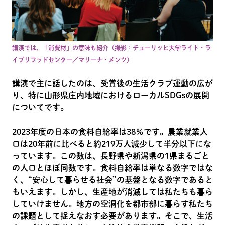
講演では、「消費材」の意味も紹介（撮影：チューリッヒ大学ライト・ラ
イブリフッドセンター／マリーナ・メンツ）
講演で主に話したのは、受賞後の生活クラブ運動の広が
り、特に山形県庄内地域におけるローカルSDGsの展開
についてです。
2023年度の日本の食料自給率は38％です。農業就業人
口は20年前に比べると約219万人減少して半分以下にな
っています。この数は、長野県や新潟県の1県まるごと
の人口とほぼ同数です。食料自給率は単なる数字ではな
く、“安心して暮らせる社会”の基盤となる数字であると
もいえます。しかし、生産地が消滅しては私たちも暮ら
していけません。地方の空洞化を都市部に暮らす私たち
の課題として捉えなおす必要があります。そこで、生活