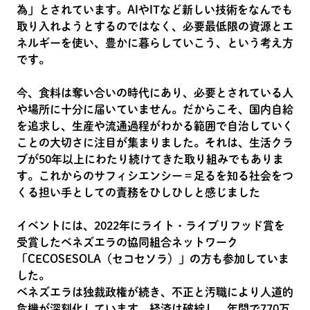
為」とされています。AIやITなど新しい技術をなんでも
取り入れようとするのではなく、必要最低限の資源とエ
ネルギーを使い、豊かに暮らしていこう、という考え方
です。
今、食料は奪い合いの時代にあり、必要とされている人
や場所に十分に届いていません。だからこそ、国内自給
を追求し、生産や流通過程がわかる範囲で自治していく
ことの大切さに注目が集まりました。それは、生活クラ
ブが50年以上にわたり続けてきた取り組みでもありま
す。これからのサフィシエンシー＝足るを知る社会をつ
くる担い手としての責務をひしひしと感じました
イベントには、2022年にライト・ライブリフッド賞を
受賞したベネズエラの協同組合ネットワーク
「CECOSESOLA（セコセソラ）」の方も参加していま
した。
ベネズエラは独裁政権が続き、不正と汚職により人道的
危機が深刻化しています。経済は破綻し、年間で770万