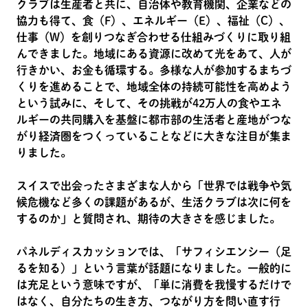
クラブは生産者と共に、自治体や教育機関、企業などの
協力も得て、食（F）、エネルギー（E）、福祉（C）、
仕事（W）を創りつなぎ合わせる仕組みづくりに取り組
んできました。地域にある資源に改めて光をあて、人が
行きかい、お金も循環する。多様な人が参加するまちづ
くりを進めることで、地域全体の持続可能性を高めよう
という試みに、そして、その挑戦が42万人の食やエネ
ルギーの共同購入を基盤に都市部の生活者と産地がつな
がり経済圏をつくっていることなどに大きな注目が集ま
りました。
スイスで出会ったさまざまな人から「世界では戦争や気
候危機など多くの課題があるが、生活クラブは次に何を
するのか」と質問され、期待の大きさを感じました。
パネルディスカッションでは、「サフィシエンシー（足
るを知る）」という言葉が話題になりました。一般的に
は充足という意味ですが、「単に消費を我慢するだけで
はなく、自分たちの生き方、つながり方を問い直す行