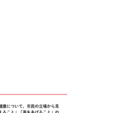
。
）
健康について、市民の立場から見
えること」「声をあげること」の