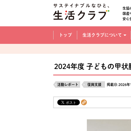
本文へジャンプする。
ページの先頭です。
生協
国産
安心
ここからサイト内共通メニューです。
サイト内共通メニューをスキップする
トップ
生活クラブについて
サイト内共通メニューここまで。
2024年度 子どもの
活動レポート
復興支援
掲載日:2026年