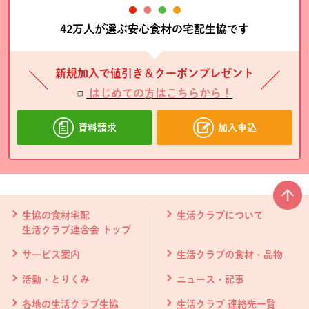
42万人が選ぶ安心食材の宅配生協です
新規加入で値引き＆クーポンプレゼント
はじめての方はこちらから！
資料請求
加入申込
本文ここまで。
ここから共通フッターメニューです。
生協の食材宅配
生活クラブについて
生活クラブ連合会 トップ
サービス案内
生活クラブの食材・品物
活動・とりくみ
ニュース・記事
各地の生活クラブ生協
生活クラブ 連絡先一覧