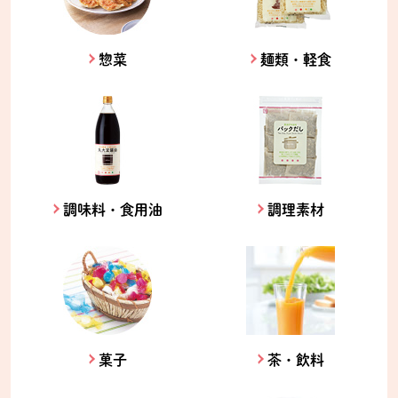
惣菜
麺類・軽食
調味料・食用油
調理素材
菓子
茶・飲料