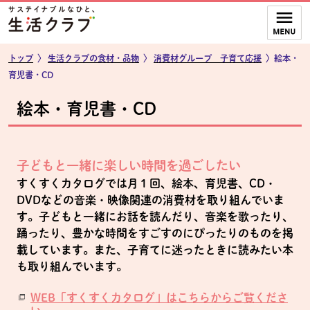
本文へジャンプする。
ページの先頭です。
ここからサイト内共通メニューです。
サイト内共通メニューをスキップする
サイト内共通メニューここまで。
トップ
〉
生活クラブの食材・品物
〉
消費材グループ 子育て応援
〉絵本・
育児書・CD
絵本・育児書・CD
子どもと一緒に楽しい時間を過ごしたい
すくすくカタログでは月１回、絵本、育児書、CD・
DVDなどの音楽・映像関連の消費材を取り組んでいま
す。子どもと一緒にお話を読んだり、音楽を歌ったり、
踊ったり、豊かな時間をすごすのにぴったりのものを掲
載しています。また、子育てに迷ったときに読みたい本
も取り組んでいます。
WEB「すくすくカタログ」はこちらからご覧くださ