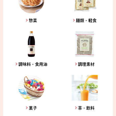
惣菜
麺類・軽食
調味料・食用油
調理素材
菓子
茶・飲料