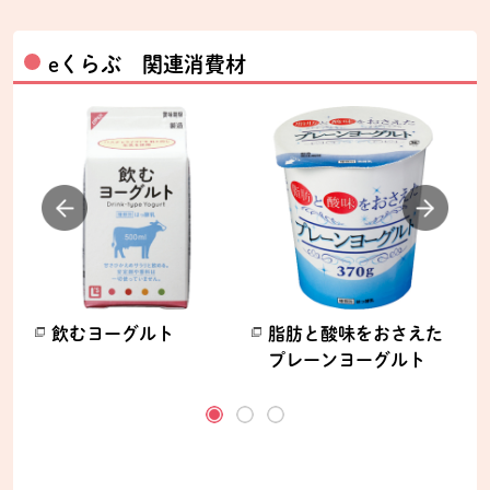
eくらぶ 関連消費材
ー
飲むヨーグルト
脂肪と酸味をおさえた
プレーンヨーグルト
別のウィンドウで開きます。
ます。
別のウィンドウで開きます。