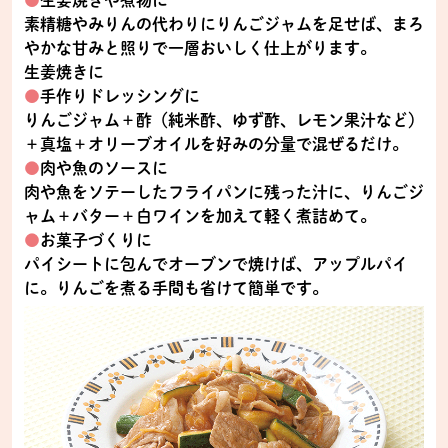
素精糖やみりんの代わりにりんごジャムを足せば、まろ
やかな甘みと照りで一層おいしく仕上がります。
生姜焼きに
●
手作りドレッシングに
りんごジャム＋酢（純米酢、ゆず酢、レモン果汁など）
＋真塩＋オリーブオイルを好みの分量で混ぜるだけ。
●
肉や魚のソースに
肉や魚をソテーしたフライパンに残った汁に、りんごジ
ャム＋バター＋白ワインを加えて軽く煮詰めて。
●
お菓子づくりに
パイシートに包んでオーブンで焼けば、アップルパイ
に。りんごを煮る手間も省けて簡単です。