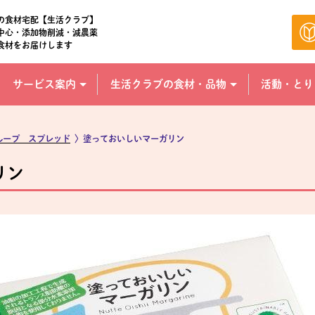
の食材宅配【生活クラブ】
中心・添加物削減・減農薬
食材をお届けします
サービス案内
生活クラブの食材・品物
活動・とり
ループ スプレッド
〉塗っておいしいマーガリン
リン