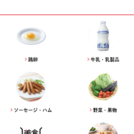
鶏卵
牛乳・乳製品
ソーセージ・ハム
野菜・果物