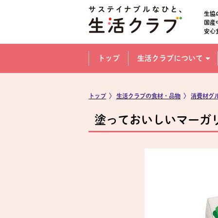
本文へジャンプする。
ページの先頭です。
生協
国産
安心
ここからサイト内共通メニューです。
サイト内共通メニューをスキップする
トップ
生活クラブについて
サイト内共通メニューここまで。
トップ
〉
生活クラブの食材・品物
〉
消費材グ
塗っておいしいマーガ