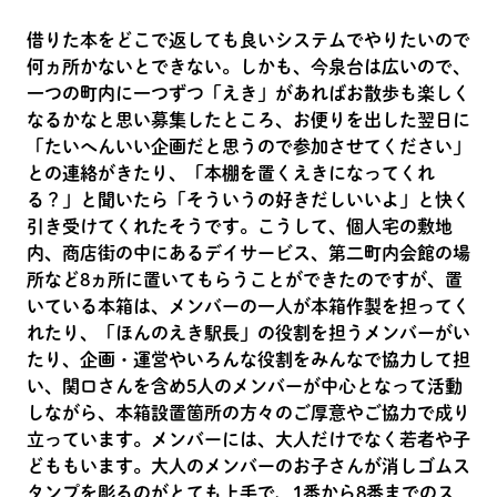
借りた本をどこで返しても良いシステムでやりたいので
何ヵ所かないとできない。しかも、今泉台は広いので、
一つの町内に一つずつ「えき」があればお散歩も楽しく
なるかなと思い募集したところ、お便りを出した翌日に
「たいへんいい企画だと思うので参加させてください」
との連絡がきたり、「本棚を置くえきになってくれ
る？」と聞いたら「そういうの好きだしいいよ」と快く
引き受けてくれたそうです。こうして、個人宅の敷地
内、商店街の中にあるデイサービス、第二町内会館の場
所など8ヵ所に置いてもらうことができたのですが、置
いている本箱は、メンバーの一人が本箱作製を担ってく
れたり、「ほんのえき駅長」の役割を担うメンバーがい
たり、企画・運営やいろんな役割をみんなで協力して担
い、関口さんを含め5人のメンバーが中心となって活動
しながら、本箱設置箇所の方々のご厚意やご協力で成り
立っています。メンバーには、大人だけでなく若者や子
どももいます。大人のメンバーのお子さんが消しゴムス
タンプを彫るのがとても上手で、1番から8番までのス