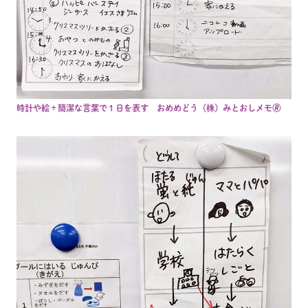
時計や絵＋簡潔な言葉で１日を表す おめめどう（株）みとおしメモ🄬