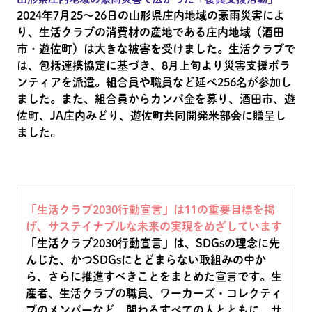
2024年7月25～26日の山形県庄内地域の豪雨災害によ
り、生活クラブの消費材の産地である庄内地域（酒田
市・遊佐町）は大きな被害を受けました。生活クラブで
は、包括連携協定に基づき、8月上旬より災害支援ボラ
ンティアを派遣。組合員や職員など延べ256名が参加し
ました。また、組合員からカンパ金を募り、酒田市、遊
佐町、JA庄内みどり、遊佐町共同開発米部会に贈呈し
ました。
「生活クラブ2030行動宣言」は11の重要目標を掲
げ、サステイナブルな未来の実現をめざしています
「生活クラブ2030行動宣言」は、SDGsの理念に先
んじた、かつSDGsにとどまらない取組みの中か
ら、さらに推進すべきことをまとめた宣言です。生
産者、生活クラブの職員、ワーカーズ・コレクティ
ブのメンバーなど、関わるすべての人とともに、サ