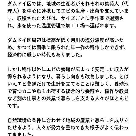
ダムドイ区では、地域の生産者がそれぞれの集荷人（代
理人）を中心に連携してエビの生産・出荷を支えていま
す。収穫されたえびは、サイズごとに手作業で選別さ
れ、氷を使った温度管理で加工工場へ運ばれます。
ダムドイ区周辺は標高が低く河川の塩分濃度が高いた
め、かつては雨季に限られた年一作の稲作しかできず、
経済的に厳しい時代もありました。
しかし稲作以外にエビの養殖が広まって安定した収入が
得られるようになり、暮らし向きも改善しました。とは
いえエビ養殖だけで生計を立てることは難しく、養殖池
で育つカニや魚も出荷する複合的な養殖や、稲作や教員
など別の仕事との兼業で暮らしを支える人々がほとんど
です。
自然環境の条件に合わせて地域の産業と暮らしを成り立
たせるよう、人々が努力を重ねてきた様子がよく伝わっ
てきました。