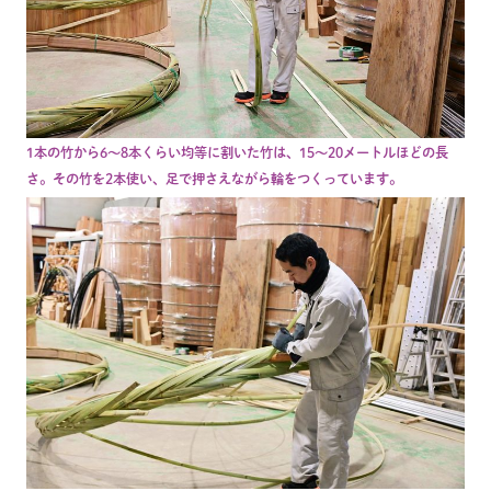
1本の竹から6～8本くらい均等に割いた竹は、15～20メートルほどの長
さ。その竹を2本使い、足で押さえながら輪をつくっています。