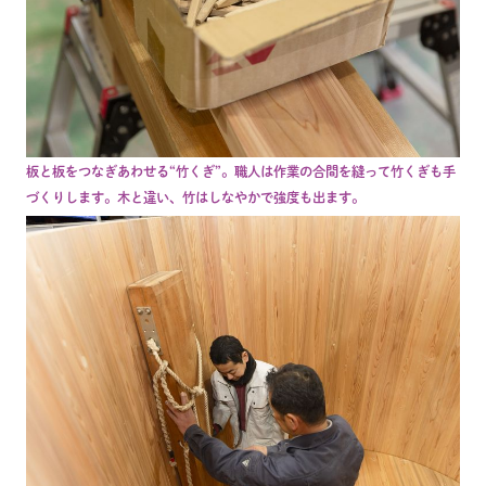
板と板をつなぎあわせる“竹くぎ”。職人は作業の合間を縫って竹くぎも手
づくりします。木と違い、竹はしなやかで強度も出ます。