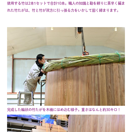
使用する竹は2本1セットで合計10本。職人の知識と勘を頼りに素早く編ま
れた竹たがは、竹と竹が双方に引っ張る力をいかして固く締まります。
完成した輪状の竹たがを木桶にはめ込む様子。重さはなんと約30キロ！