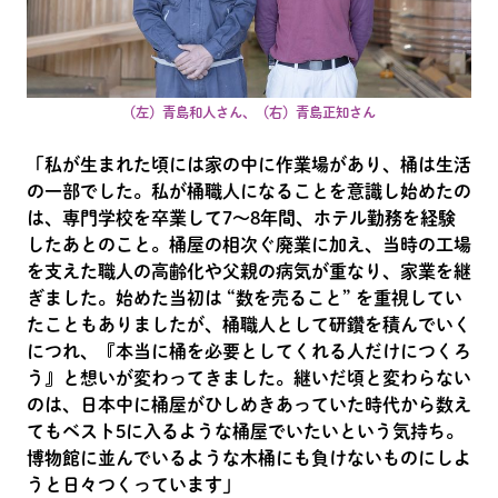
（左）青島和人さん、（右）青島正知さん
「私が生まれた頃には家の中に作業場があり、桶は生活
の一部でした。私が桶職人になることを意識し始めたの
は、専門学校を卒業して7～8年間、ホテル勤務を経験
したあとのこと。桶屋の相次ぐ廃業に加え、当時の工場
を支えた職人の高齢化や父親の病気が重なり、家業を継
ぎました。始めた当初は “数を売ること” を重視してい
たこともありましたが、桶職人として研鑽を積んでいく
につれ、『本当に桶を必要としてくれる人だけにつくろ
う』と想いが変わってきました。継いだ頃と変わらない
のは、日本中に桶屋がひしめきあっていた時代から数え
てもベスト5に入るような桶屋でいたいという気持ち。
博物館に並んでいるような木桶にも負けないものにしよ
うと日々つくっています」