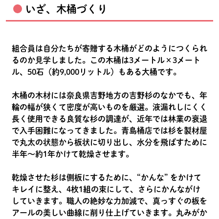
いざ、木桶づくり
組合員は自分たちが寄贈する木桶がどのようにつくられ
るのか見学しました。この木桶は3メートル×3メート
ル、50石（約9,000リットル）もある大桶です。
木桶の木材には奈良県吉野地方の吉野杉のなかでも、年
輪の幅が狭くて密度が高いものを厳選。液漏れしにくく
長く使用できる良質な杉の調達が、近年では林業の衰退
で入手困難になってきました。青島桶店では杉を製材屋
で丸太の状態から板状に切り出し、水分を飛ばすために
半年～約1年かけて乾燥させます。
乾燥させた杉は側板にするために、“かんな” をかけて
キレイに整え、4枚1組の束にして、さらにかんながけ
していきます。職人の絶妙な力加減で、真っすぐの板を
アールの美しい曲線に削り仕上げていきます。丸みがか