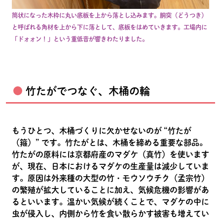
筒状になった木枠に丸い底板を上から落とし込みます。胴突（どうつき）
と呼ばれる角材を上から下に落として、底板をはめていきます。工場内に
「ドォォン！」という重低音が響きわたりました。
竹たがでつなぐ、木桶の輪
もうひとつ、木桶づくりに欠かせないのが “竹たが
（箍）” です。竹たがとは、木桶を締める重要な部品。
竹たがの原料には京都府産のマダケ（真竹）を使います
が、現在、日本におけるマダケの生産量は減少していま
す。原因は外来種の大型の竹・モウソウチク（孟宗竹）
の繁殖が拡大していることに加え、気候危機の影響があ
るといいます。温かい気候が続くことで、マダケの中に
虫が侵入し、内側から竹を食い散らかす被害も増えてい