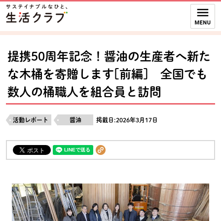
本文へジャンプする。
ページの先頭です。
ここからサイト内共通メニューです。
サイト内共通メニューをスキップする
サイト内共通メニューここまで。
提携50周年記念！醤油の生産者へ新た
な木桶を寄贈します[前編] 全国でも
数人の桶職人を組合員と訪問
活動レポート
醤油
掲載日:2026年3月17日