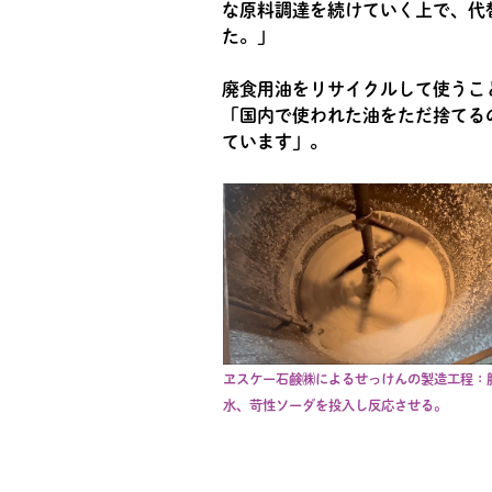
な原料調達を続けていく上で、代
た。」
廃食用油をリサイクルして使うこ
「国内で使われた油をただ捨てる
ています」。
ヱスケー石鹸㈱によるせっけんの製造工程：
水、苛性ソーダを投入し反応させる。