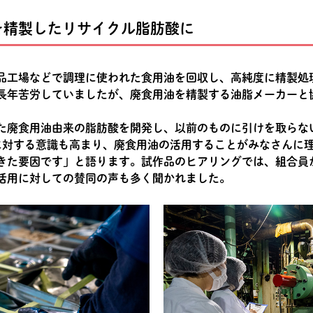
を精製したリサイクル脂肪酸に
品工場などで調理に使われた食用油を回収し、高純度に精製処
長年苦労していましたが、廃食用油を精製する油脂メーカーと
た廃食用油由来の脂肪酸を開発し、以前のものに引けを取らな
義に対する意識も高まり、廃食用油の活用することがみなさんに
きた要因です」と語ります。試作品のヒアリングでは、組合員
活用に対しての賛同の声も多く聞かれました。