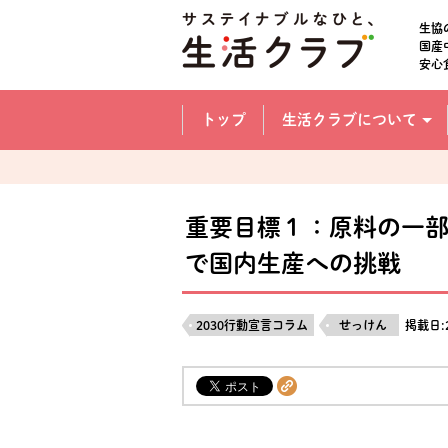
本文へジャンプする。
ページの先頭です。
生協
国産
安心
ここからサイト内共通メニューです。
サイト内共通メニューをスキップする
トップ
生活クラブについて
サイト内共通メニューここまで。
重要目標１：原料の一
で国内生産への挑戦
2030行動宣言コラム
せっけん
掲載日: