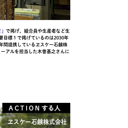
言」
で掲げ、組合員や生産者など生
目標１で掲げているのは2030年
年間提携しているヱスケー石鹸株
ューアルを担当した木曽基之さんに