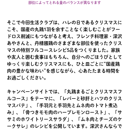
部位によってとれる量のバランスが異なります
そこで今回生活クラブは、ハレの日であるクリスマスに
こそ、国産の丸鶏1羽を余すことなく楽しむことがフー
ドロス削減にもつながると考え、フレンチ料理家・深沢
あやさんと、丹精國鶏のさまざまな部位を使ったクリス
マスの特別フルコースレシピ5品をつくりました。家族
や友人と囲む食事はもちろん、自分へのごほうびとして
ゆっくり楽しむクリスマスにも、ひと皿ごとに“国産鶏
肉の豊かな味わい”を感じながら、心あたたまる時間を
お過ごしください。
キャンペーンサイトでは、「丸鶏まるごとクリスマスフ
ルコース」をテーマに、「レバーと砂肝とハツのクリス
マスパテ」、「手羽元と手羽先とムネ肉のトマト煮込
み」、「骨つきモモ肉のハーブレモンロースト」、「サ
サミのホワイトリースサラダ」、「ムネ肉とチーズのケ
ークサレ」のレシピを公開しています。深沢さんならで