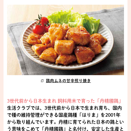
鶏肉ムネの甘辛照り焼き
3世代前から日本生まれ 飼料用米で育った「丹精國鶏」
生活クラブでは、3世代前から日本で生まれ育ち、国内
で種の維持管理ができる国産鶏種「はりま」を2001年
から取り組んでいます。丹精に育てられた日本の鶏とい
う意味をこめて「丹精國鶏」と名付け、安定した生産と