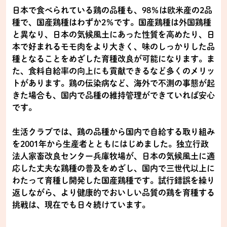
日本で食べられている鶏の品種も、98％は欧米産の2品
種で、国産鶏種はわずか2％です。国産鶏種は外国鶏種
と異なり、日本の気候風土にあった性質を高めたり、日
本で好まれるモモ肉をより大きく、味のしっかりした品
種となることをめざした育種改良が可能になります。ま
た、食料自給率の向上にも貢献できるなど多くのメリッ
トがあります。鶏の伝染病など、海外で不測の事態が起
きた場合も、国内で品種の維持管理ができていれば安心
です。
生活クラブでは、鶏の品種から国内で自給する取り組み
を2001年から生産者とともにはじめました。独立行政
法人家畜改良センター兵庫牧場が、日本の気候風土に適
応した丈夫な鶏種の普及をめざし、国内で三世代以上に
わたって育種し開発した国産鶏種です。試行錯誤を繰り
返しながら、より健康的でおいしい品質の鶏を育種する
挑戦は、現在でも日々続けています。