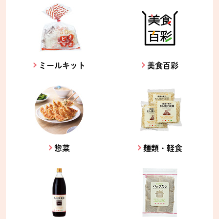
ミールキット
美食百彩
惣菜
麺類・軽食