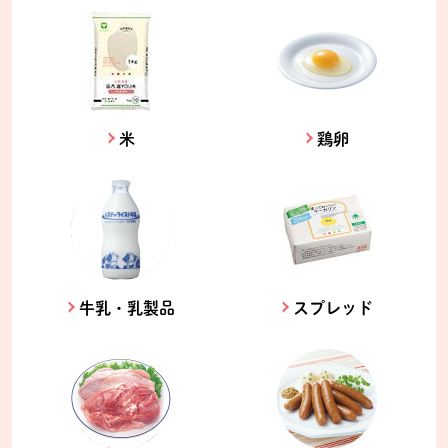
米
鶏卵
牛乳・乳製品
スプレッド