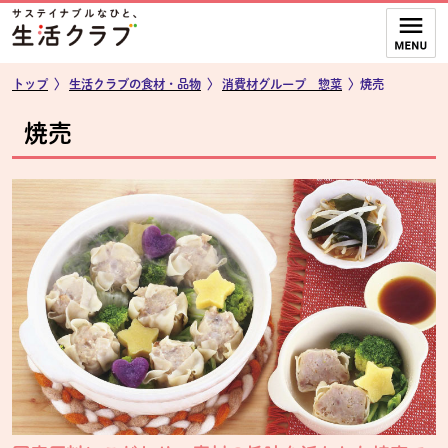
本文へジャンプする。
ページの先頭です。
ここからサイト内共通メニューです。
サイト内共通メニューをスキップする
サイト内共通メニューここまで。
トップ
〉
生活クラブの食材・品物
〉
消費材グループ 惣菜
〉焼売
焼売