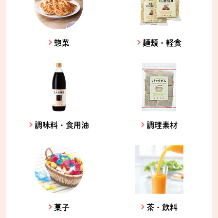
惣菜
麺類・軽食
調味料・食用油
調理素材
菓子
茶・飲料