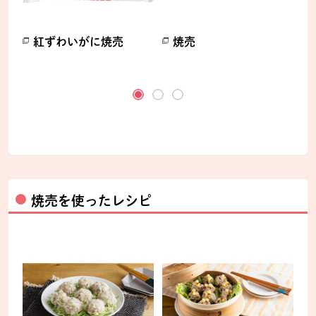
の
紅ずわいがに焼売
焼売
別のウィンドウで開きます。
別のウィンドウで開きます。
ます。
焼売を使ったレシピ