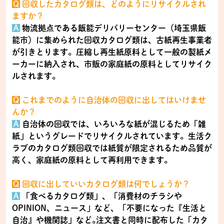
Ｑ
回収したカタログ類は、どのようにリサイクルされ
ますか？
Ａ
物流拠点である飯能デリバリーセンター（埼玉県飯
能市）に集められた回収カタログ類は、古紙再生事業者
が引きとります。圧縮し再生紙原料として一般の製紙メ
ーカーに納入され、市販の家庭紙の原料としてリサイク
ルされます｡
Ｑ
これまでのように自治体の回収に出してはいけませ
んか？
Ａ
自治体の回収では、いろいろな紙が混じるため「雑
紙」というグレードでリサイクルされています。生活ク
ラブのカタログ類回収では紙質が限定されるため品質が
高く、家庭紙の原料として再利用できます。
Ｑ
回収に出していいカタログ類は何でしょうか？
Ａ
「食べるカタログ類」、「消費材のチラシや
OPINION、ニュース」など、「不要になった『生活と
自治』や機関誌」など｡注文書と同時に配布した「カタ