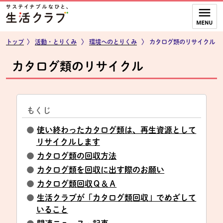
本文へジャンプする。
ページの先頭です。
ここからサイト内共通メニューです。
サイト内共通メニューをスキップする
サイト内共通メニューここまで。
トップ
〉
活動・とりくみ
〉
環境へのとりくみ
〉
カタログ類のリサイクル
カタログ類のリサイクル
もくじ
●
使い終わったカタログ類は、再生資源として
リサイクルします
●
カタログ類の回収方法
●
カタログ類を回収に出す際のお願い
●
カタログ類回収Ｑ＆Ａ
●
生活クラブが「カタログ類回収」でめざして
いること