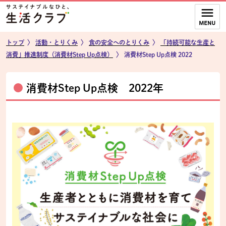
本文へジャンプする。
ページの先頭です。
ここからサイト内共通メニューです。
サイト内共通メニューをスキップする
サイト内共通メニューここまで。
トップ
〉
活動・とりくみ
〉
食の安全へのとりくみ
〉
「持続可能な生産と
消費」推進制度（消費材Step Up点検）
〉
消費材Step Up点検 2022
消費材Step Up点検 2022年