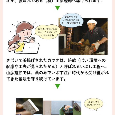
オが、製造元である（有）山彦鰹節へ届けられます。
▼
さばいて釜揚げされたカツオは、焙乾（ばい 環境への
配慮や工夫が見られたかん）と呼ばれるいぶし工程へ。
山彦鰹節では、薪のみでいぶす江戸時代から受け継がれ
てきた製法を守り続けています。
▼