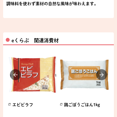
調味料を使わず素材の自然な風味が味わえます。
eくらぶ 関連消費材
のピ
エビピラフ
鶏ごぼうごはん1kg
別のウィンドウで開きます。
別のウィンドウで開きます。
別