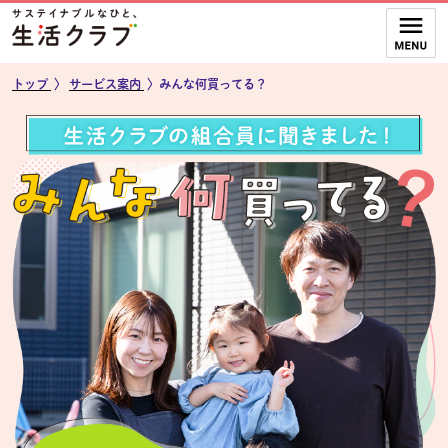
本文へジャンプする。
ページの先頭です。
ここからサイト内共通メニューです。
サイト内共通メニューをスキップする
サイト内共通メニューここまで。
トップ
〉
サービス案内
〉みんな何買ってる？