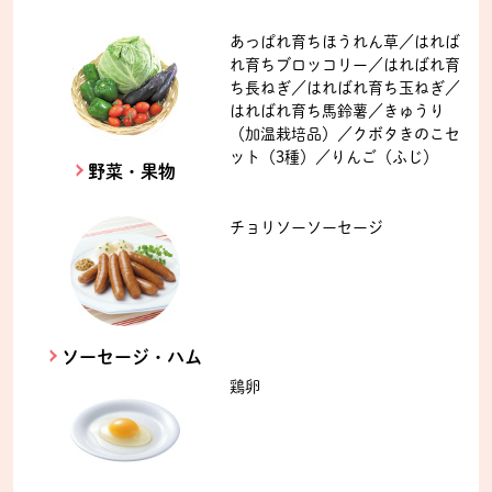
あっぱれ育ちほうれん草／はれば
れ育ちブロッコリー／はればれ育
ち長ねぎ／はればれ育ち玉ねぎ／
はればれ育ち馬鈴薯／きゅうり
（加温栽培品）／クボタきのこセ
ット（3種）／りんご（ふじ）
野菜・果物
チョリソーソーセージ
ソーセージ・ハム
鶏卵