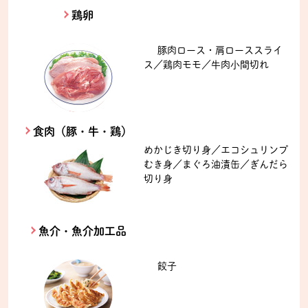
鶏卵
豚肉ロース・肩ローススライ
ス／鶏肉モモ／牛肉小間切れ
食肉（豚・牛・鶏）
めかじき切り身／エコシュリンプ
むき身／まぐろ油漬缶／ぎんだら
切り身
魚介・魚介加工品
餃子