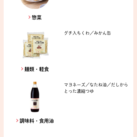
惣菜
グチ入ちくわ／みかん缶
麺類・軽食
マヨネーズ／なたね油／だしから
とった濃縮つゆ
調味料・食用油