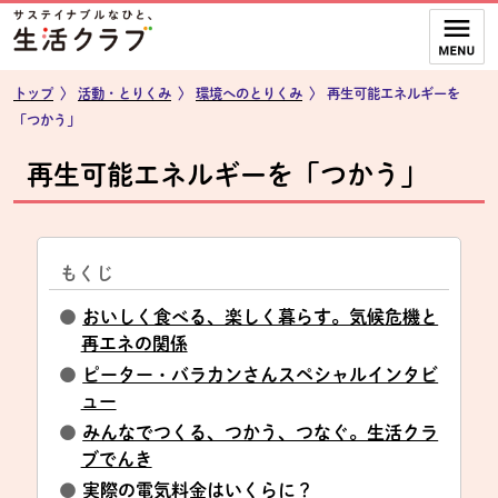
本文へジャンプする。
ページの先頭です。
ここからサイト内共通メニューです。
サイト内共通メニューをスキップする
サイト内共通メニューここまで。
トップ
〉
活動・とりくみ
〉
環境へのとりくみ
〉
再生可能エネルギーを
「つかう」
再生可能エネルギーを「つかう」
もくじ
●
おいしく食べる、楽しく暮らす。気候危機と
再エネの関係
●
ピーター・バラカンさんスペシャルインタビ
ュー
●
みんなでつくる、つかう、つなぐ。生活クラ
ブでんき
●
実際の電気料金はいくらに？