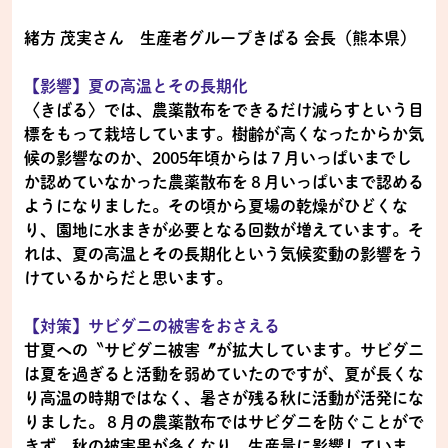
緒方 茂実さん 生産者グループきばる 会長（熊本県）
【影響】夏の高温とその長期化
〈きばる〉では、農薬散布をできるだけ減らすという目
標をもって栽培しています。樹齢が高くなったからか気
候の影響なのか、2005年頃からは７月いっぱいまでし
か認めていなかった農薬散布を８月いっぱいまで認める
ようになりました。その頃から夏場の乾燥がひどくな
り、園地に水まきが必要となる回数が増えています。そ
れは、夏の高温とその長期化という気候変動の影響をう
けているからだと思います。
【対策】サビダニの被害をおさえる
甘夏への〝サビダニ被害〞が拡大しています。サビダニ
は夏を過ぎると活動を弱めていたのですが、夏が長くな
り高温の時期ではなく、暑さが残る秋に活動が活発にな
りました。８月の農薬散布ではサビダニを防ぐことがで
きず、秋の被害果が多くなり、生産量に影響していま