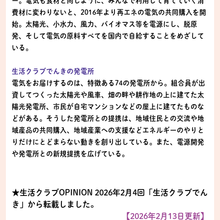
ー。電気も食材と同じように、みんなで利用して育てていく消
費材に変わりないと、2016年より再エネの電気の共同購入を開
始。太陽光、小水力、風力、バイオマス等を電源にし、脱原
発、そして電気の原料すべてを国内で自給することをめざして
いる。
生活クラブでんきの発電所
電気をお届けするのは、特徴ある74の発電所から。組合員が出
資してつくった太陽光や風車、畑の畔や耕作地の上に建てた太
陽光発電所、市民が自宅マンションなどの屋上に建てたものな
どがある。そうした発電所との提携は、地域住民との交流や地
域産品の共同購入、地域産業への支援などエネルギーのやりと
りだけにとどまらない動きを創り出している。また、電源開発
や発電所との新規提携を広げている。
★生活クラブOPINION 2026年2月4回「生活クラブでん
き」から転載しました。
【2026年2月13日更新】