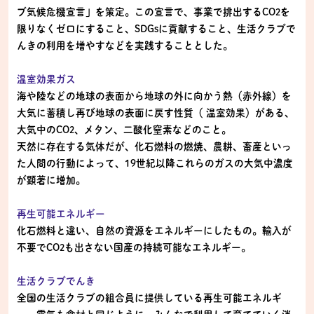
ブ気候危機宣言」を策定。この宣言で、事業で排出するCO
を
2
限りなくゼロにすること、SDGsに貢献すること、生活クラブで
んきの利用を増やすなどを実践することとした。
温室効果ガス
海や陸などの地球の表面から地球の外に向かう熱（赤外線）を
大気に蓄積し再び地球の表面に戻す性質（ 温室効果）がある、
大気中のCO
、メタン、二酸化窒素などのこと。
2
天然に存在する気体だが、化石燃料の燃焼、農耕、畜産といっ
た人間の行動によって、19世紀以降これらのガスの大気中濃度
が顕著に増加。
再生可能エネルギー
化石燃料と違い、自然の資源をエネルギーにしたもの。輸入が
不要でCO
も出さない国産の持続可能なエネルギー。
2
生活クラブでんき
全国の生活クラブの組合員に提供している再生可能エネルギ