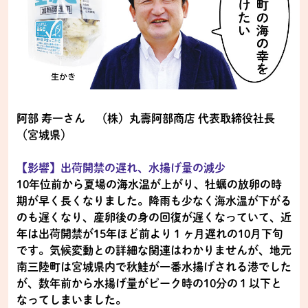
阿部 寿一さん （株）丸壽阿部商店 代表取締役社長
（宮城県）
【影響】出荷開禁の遅れ、水揚げ量の減少
10年位前から夏場の海水温が上がり、牡蠣の放卵の時
期が早く長くなりました。降雨も少なく海水温が下がる
のも遅くなり、産卵後の身の回復が遅くなっていて、近
年は出荷開禁が15年ほど前より１ヶ月遅れの10月下旬
です。気候変動との詳細な関連はわかりませんが、地元
南三陸町は宮城県内で秋鮭が一番水揚げされる港でした
が、数年前から水揚げ量がピーク時の10分の１以下と
なってしまいました。