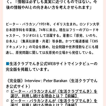
く。「情報は必ずしも真実に近づくものではない。今
後の情報やAIとの向きあい方を考えさせられます」
ピーター・バラカン／1951年、イギリス生まれ。ロンドン大学
日本語学科を卒業後、74年に来日。現在はフリーのブロードキ
ャスター、ラジオDJとして活躍する。著書に『原発、いのち、
日本人』（集英社新書・共著）等多数。かつて報道番組「CBS
ドキュメント」の司会を務め、社会問題や世界情勢などにも精
通し、原発問題に関しては反原発の立場から発信している。
■
生活クラブでんき公式WEBサイトでインタビューの
完全版を掲載しています。
《完全版》Interview : Peter Barakan（生活クラブでん
き公式サイト）
ピーター・バラカンさんが〈生活クラブでんき〉を
選び、利用し続ける理由とは？【前編】
ピーター・バラカンさんが〈生活クラブでんき〉を
選び、利用し続ける理由とは？【後編】