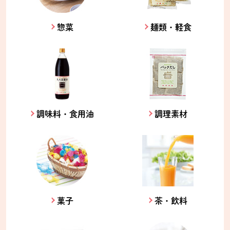
惣菜
麺類・軽食
調味料・食用油
調理素材
菓子
茶・飲料