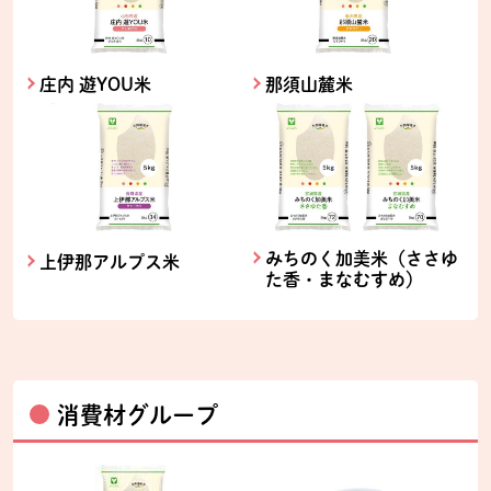
庄内 遊YOU米
那須山麓米
みちのく加美米（ささゆ
上伊那アルプス米
た香・まなむすめ）
消費材グループ