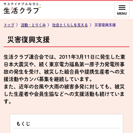
本文へジャンプする。
ページの先頭です。
ここからサイト内共通メニューです。
サイト内共通メニューをスキップする
サイト内共通メニューここまで。
トップ
〉
活動・とりくみ
〉
社会とくらしを支える
〉
災害復興支援
災害復興支援
生活クラブ連合会では、2011年3月11日に発生した東
日本大震災や、続く東京電力福島第一原子力発電所事
故の発生を受け、被災した組合員や提携生産者への支
援活動やカンパ募集を継続しています。
また、近年の台風や大雨の被害多発に対しても、被災
した生産者や会員生協などへの支援活動も続けていま
す。
もくじ