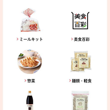
ミールキット
美食百彩
惣菜
麺類・軽食