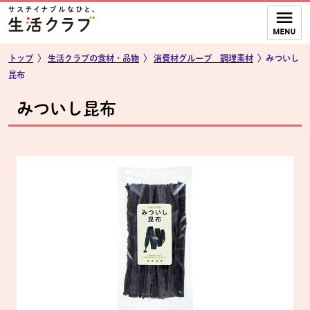
本文へジャンプする。
ページの先頭です。
ここからサイト内共通メニューです。
サイト内共通メニューをスキップする
サイト内共通メニューここまで。
トップ
〉
生活クラブの食材・品物
〉
消費材グループ 調理素材
〉みついし
昆布
みついし昆布