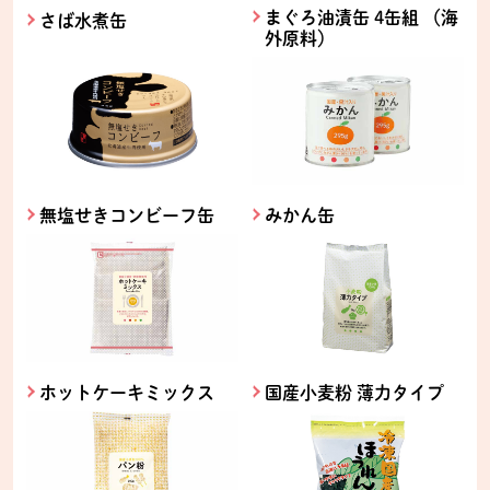
まぐろ油漬缶 4缶組 （海
さば水煮缶
外原料）
無塩せきコンビーフ缶
みかん缶
ホットケーキミックス
国産小麦粉 薄力タイプ