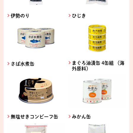
伊勢のり
ひじき
まぐろ油漬缶 4缶組 （海
さば水煮缶
外原料）
無塩せきコンビーフ缶
みかん缶