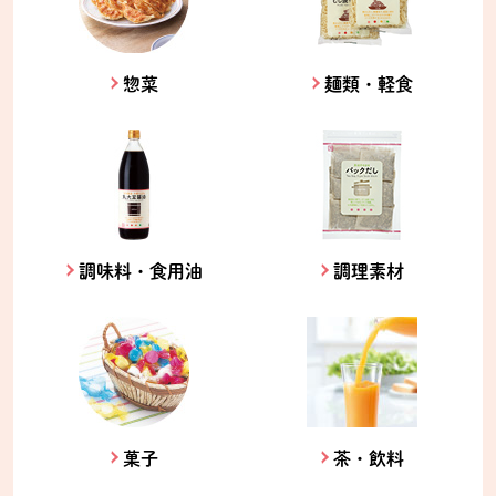
惣菜
麺類・軽食
調味料・食用油
調理素材
菓子
茶・飲料