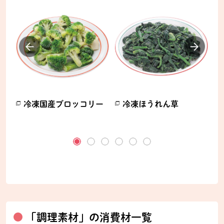
冷凍国産ブロッコリー
冷凍ほうれん草
ます。
別のウィンドウで開きます。
別のウィンドウで開きます。
別
「調理素材」の消費材一覧