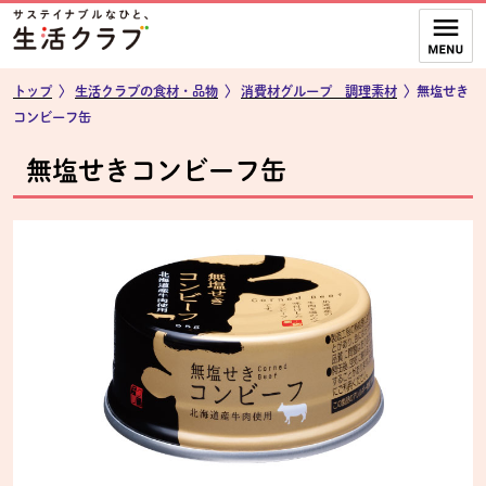
本文へジャンプする。
ページの先頭です。
ここからサイト内共通メニューです。
サイト内共通メニューをスキップする
サイト内共通メニューここまで。
トップ
〉
生活クラブの食材・品物
〉
消費材グループ 調理素材
〉無塩せき
コンビーフ缶
無塩せきコンビーフ缶