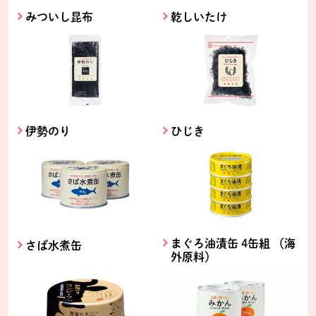
みついし昆布
乾しいたけ
伊勢のり
ひじき
まぐろ油漬缶 4缶組 （海
さば水煮缶
外原料）