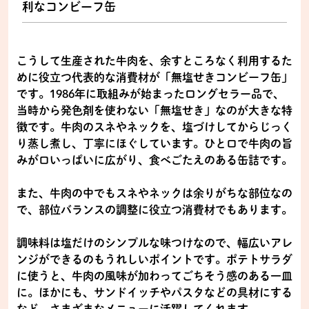
利なコンビーフ缶
こうして生産された牛肉を、余すところなく利用するた
めに役立つ代表的な消費材が「無塩せきコンビーフ缶」
です。1986年に取組みが始まったロングセラー品で、
当時から発色剤を使わない「無塩せき」なのが大きな特
徴です。牛肉のスネやネックを、塩づけしてからじっく
り蒸し煮し、丁寧にほぐしています。ひと口で牛肉の旨
みが口いっぱいに広がり、食べごたえのある缶詰です。
また、牛肉の中でもスネやネックは余りがちな部位なの
で、部位バランスの調整に役立つ消費材でもあります。
調味料は塩だけのシンプルな味つけなので、幅広いアレ
ンジができるのもうれしいポイントです。ポテトサラダ
に使うと、牛肉の風味が加わってごちそう感のある一皿
に。ほかにも、サンドイッチやパスタなどの具材にする
など、さまざまなメニューに活躍してくれます。