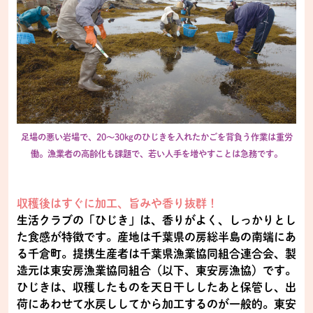
足場の悪い岩場で、20～30kgのひじきを入れたかごを背負う作業は重労
働。漁業者の高齢化も課題で、若い人手を増やすことは急務です。
収穫後はすぐに加工、旨みや香り抜群！
生活クラブの「ひじき」は、香りがよく、しっかりとし
た食感が特徴です。産地は千葉県の房総半島の南端にあ
る千倉町。提携生産者は千葉県漁業協同組合連合会、製
造元は東安房漁業協同組合（以下、東安房漁協）です。
ひじきは、収穫したものを天日干ししたあと保管し、出
荷にあわせて水戻ししてから加工するのが一般的。東安