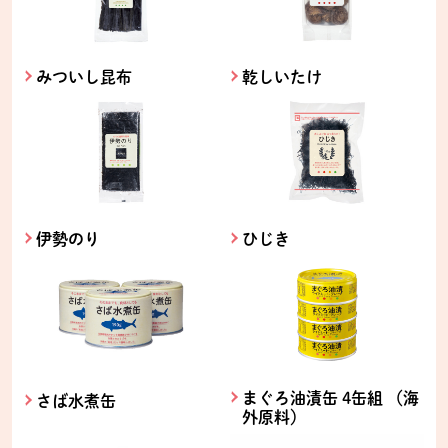
みついし昆布
乾しいたけ
伊勢のり
ひじき
まぐろ油漬缶 4缶組 （海
さば水煮缶
外原料）