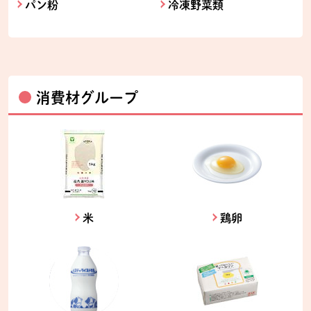
パン粉
冷凍野菜類
消費材グループ
米
鶏卵