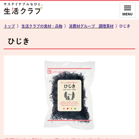
本文へジャンプする。
ページの先頭です。
ここからサイト内共通メニューです。
サイト内共通メニューをスキップする
サイト内共通メニューここまで。
トップ
〉
生活クラブの食材・品物
〉
消費材グループ 調理素材
〉ひじき
ひじき