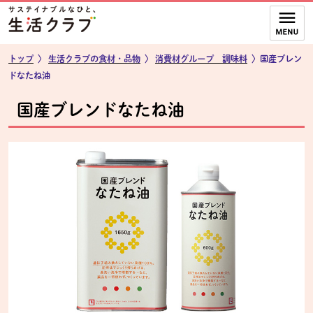
本文へジャンプする。
ページの先頭です。
ここからサイト内共通メニューです。
サイト内共通メニューをスキップする
サイト内共通メニューここまで。
トップ
〉
生活クラブの食材・品物
〉
消費材グループ 調味料
〉国産ブレン
ドなたね油
国産ブレンドなたね油