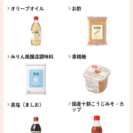
オリーブオイル
お酢
みりん風醸造調味料
素精糖
国産十割こうじみそ・カ
真塩（ましお）
ップ