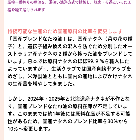
圧搾一番搾りの原油を、湯洗い洗浄方式で精製し、脱臭・ろ過といった工
程を経て届けられます
持続可能な生産のため国産原料の比率を変更します
「国産ブレンドなたね油」は、国産ナタネ（菜の花の種
子）と、遺伝子組み換えの混入を防ぐため分別したオー
ストラリア産ナタネの２種から搾った油をブレンドして
います。日本では原料ナタネのほぼ99.９％を輸入にた
よっていますが
、生活クラブでは国産自給率アップを
※
めざし、米澤製油とともに国内の産地によびかけナタネ
の生産量を増やしてきました。
しかし、2024年・2025年と北海道産ナタネが不作とな
り、国産ブレンドなたね油の原料在庫が不足していま
す。このままでは約1年後には原料在庫が不足する可能
性があるため、国産ナタネのブレンド比率を30％から
10％へ変更します。