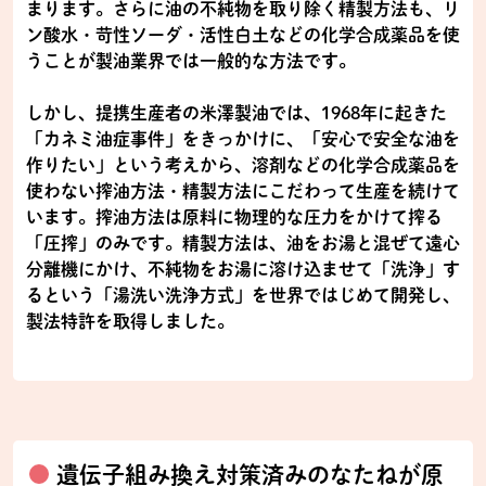
まります。さらに油の不純物を取り除く精製方法も、リ
ン酸水・苛性ソーダ・活性白土などの化学合成薬品を使
うことが製油業界では一般的な方法です。
しかし、提携生産者の米澤製油では、1968年に起きた
「カネミ油症事件」をきっかけに、「安心で安全な油を
作りたい」という考えから、溶剤などの化学合成薬品を
使わない搾油方法・精製方法にこだわって生産を続けて
います。搾油方法は原料に物理的な圧力をかけて搾る
「圧搾」のみです。精製方法は、油をお湯と混ぜて遠心
分離機にかけ、不純物をお湯に溶け込ませて「洗浄」す
るという「湯洗い洗浄方式」を世界ではじめて開発し、
製法特許を取得しました。
遺伝子組み換え対策済みのなたねが原